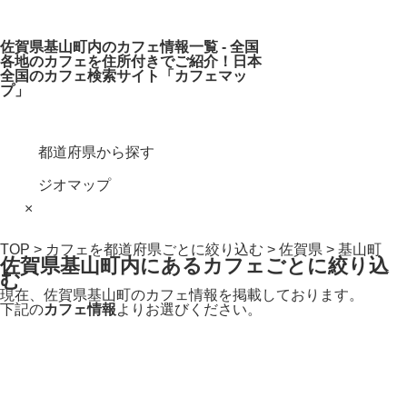
佐賀県基山町内のカフェ情報一覧 - 全国
各地のカフェを住所付きでご紹介！日本
全国のカフェ検索サイト「カフェマッ
プ」
都道府県から探す
ジオマップ
×
TOP
>
カフェを都道府県ごとに絞り込む
>
佐賀県
> 基山町
佐賀県基山町内にあるカフェごとに絞り込
む
現在、佐賀県基山町のカフェ情報を掲載しております。
下記の
カフェ情報
よりお選びください。