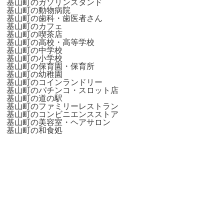
基山町のガソリンスタンド
基山町の動物病院
基山町の歯科・歯医者さん
基山町のカフェ
基山町の喫茶店
基山町の高校・高等学校
基山町の中学校
基山町の小学校
基山町の保育園・保育所
基山町の幼稚園
基山町のコインランドリー
基山町のパチンコ・スロット店
基山町の道の駅
基山町のファミリーレストラン
基山町のコンビニエンスストア
基山町の美容室・ヘアサロン
基山町の和食処