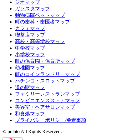
ジオマップ
ガソスタマップ
動物病院ペットマップ
町の歯科・歯医者マップ
カフェマップ
喫茶店マップ
高校・高等学校マップ
中学校マップ
小学校マップ
町の保育園・保育所マップ
幼稚園マップ
町のコインランドリーマップ
パチンコ・スロットマップ
道の駅マップ
ファミリーレストランマップ
コンビニエンスストアマップ
美容室・ヘアサロンマップ
和食処マップ
プライバシーポリシー/免責事項
© potato All Rights Reserved.