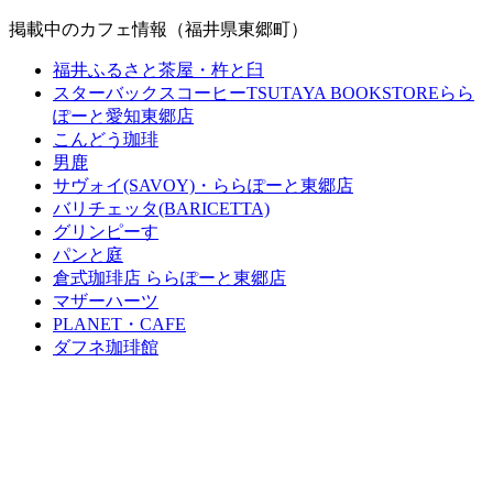
掲載中のカフェ情報（福井県東郷町）
福井ふるさと茶屋・杵と臼
スターバックスコーヒーTSUTAYA BOOKSTOREらら
ぽーと愛知東郷店
こんどう珈琲
男鹿
サヴォイ(SAVOY)・ららぽーと東郷店
バリチェッタ(BARICETTA)
グリンピーす
パンと庭
倉式珈琲店 ららぽーと東郷店
マザーハーツ
PLANET・CAFE
ダフネ珈琲館