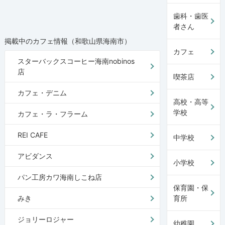
歯科・歯医
者さん
掲載中のカフェ情報（和歌山県海南市）
カフェ
スターバックスコーヒー海南nobinos
店
喫茶店
カフェ・デニム
高校・高等
学校
カフェ・ラ・フラーム
REI CAFE
中学校
アビダンス
小学校
パン工房カワ海南しこね店
保育園・保
みき
育所
ジョリーロジャー
幼稚園