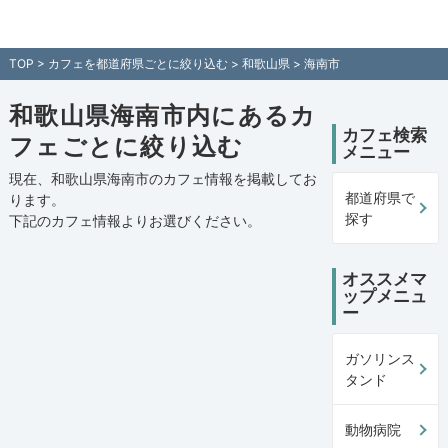
和歌山県海南市内のカフェ情報一覧 - 全国各地のカフェを住所付き
でご紹介！日本全国のカフェ検索サイト「カフェマップ」
TOP
>
カフェを都道府県ごとに絞り込む
>
和歌山県
> 海南市
和歌山県海南市内にあるカ
カフェ検索
フェごとに絞り込む
メニュー
現在、和歌山県海南市のカフェ情報を掲載してお
都道府県で
ります。
探す
下記の
カフェ情報
よりお選びください。
オススメマ
ップメニュ
ー
ガソリンス
タンド
動物病院