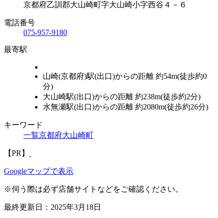
京都府乙訓郡大山崎町字大山崎小字西谷４－６
電話番号
075-957-9180
最寄駅
山崎(京都府)駅(出口)からの距離 約54m(徒歩約0
分)
大山崎駅(出口)からの距離 約238m(徒歩約2分)
水無瀬駅(出口)からの距離 約2080m(徒歩約26分)
キーワード
一覧
京都府
大山崎町
【PR】
Leaflet
|
地理院タイル
Googleマップで表示
×
タビタビ
※伺う際は必ず店舗サイトなどをご確認ください。
最終更新日：2025年3月18日