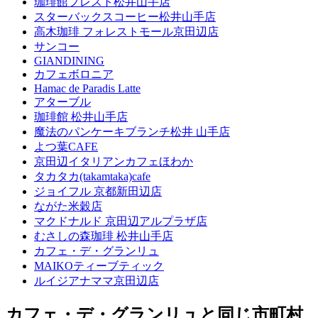
珈琲館フレスト松井山手店
スターバックスコーヒー松井山手店
高木珈琲 フォレストモール京田辺店
サンコー
GIANDINING
カフェボロニア
Hamac de Paradis Latte
アターブル
珈琲館 松井山手店
魔法のパンケーキブランチ松井 山手店
よつ葉CAFE
京田辺イタリアンカフェほわか
タカタカ(takamtaka)cafe
ジョイフル 京都新田辺店
ながた米穀店
マクドナルド 京田辺アルプラザ店
むさしの森珈琲 松井山手店
カフェ・デ・グランリュ
MAIKOティーブティック
ルイジアナママ京田辺店
カフェ・デ・グランリュと同じ市町村