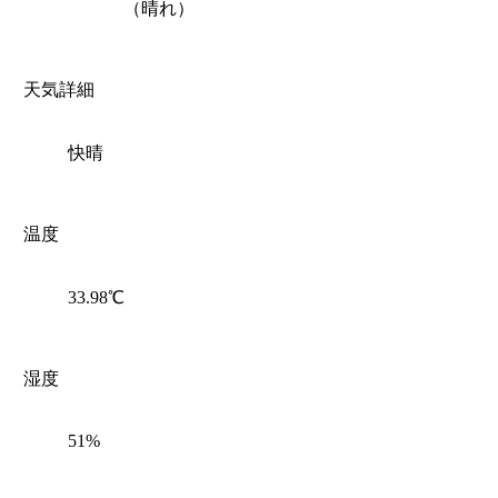
（晴れ）
天気詳細
快晴
温度
33.98℃
湿度
51%