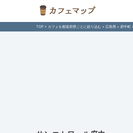
サンエトワール府中（広島県府中町）のカフェ情報 
所付きでご紹介！日本全国のカフェ検索サイト「カ
TOP
>
カフェを都道府県ごとに絞り込む
>
広島県
>
府中町